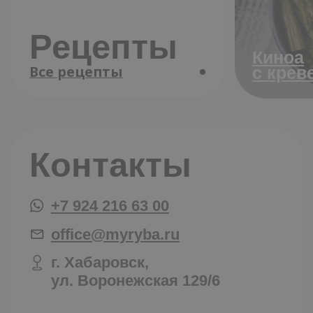
office@myryba.ru
г. Хабаровск, ул.
Воронежская 129/9
Посмотреть прайс
+7 924 216 63-00
Купить в розницу
Работа у нас
Политика конфеденциальности
Договор публичной оферты
Бухгалтерия контакты
Юридические данные
Каталог
О нас
Доставка
Рецепты
Статьи
Вакансии
Дистрибьюция