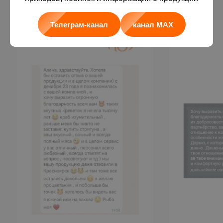
Наш рейтинг
Телеграм-канал
канал MAX
4.8
4.8
4.4
В МАХ
Как добраться
до складов?
Смотри на карте и видео