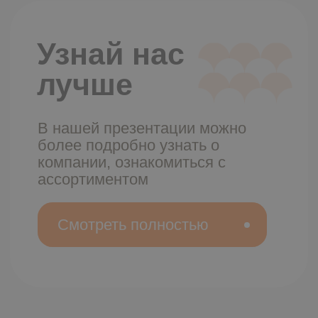
Компания «Рыба моя» возникла из
моей любви к бизнесу и жажды
творчества в 2018 году. Сегодня
«Рыба моя» – это не просто
поставщик, а ваш надежный
союзник. Наша продукция
добирается до лучших гостиниц,
ресторанов, кафе и магазинов.
У нас есть 4 розничных магазина в
Хабаровске. В ближайшее время
планируем открыть еще магазины.
Сейчас наш оборот достигает более
100 тонн в год. Наша команда из
более 30 талантливых
специалистов готова обеспечить
вас лучшей продукцией.
Благодарю вас за выбор
нашей компании.