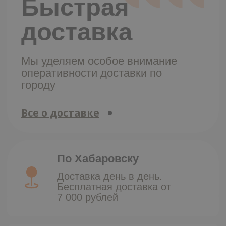
Благовещенск, Иркутск, Улан
Удэ, Красноярск, Чита —
отправка раз в неделю.
Сахалин и Камчатка — авиа
сообщение
История
компании
Узнай нас
лучше
В нашей презентации можно
более подробно узнать о
компании, ознакомиться с
ассортиментом