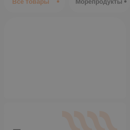
Быстрая
доставка
Мы уделяем особое внимание
оперативности доставки по
городу
Все о доставке
По Хабаровску
Доставка день в день.
Бесплатная доставка от
7 000 рублей
По ДФО
Владивосток, Биробиджан,