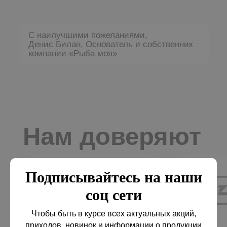
Рецепты
Киноа
Все рецепты
с креветкой
Контакты
+7 924 216 63 00
Подписывайтесь на наши
office@myryba.ru
соц сети
г. Хабаровск,
ул. Воронежская 129/6
Чтобы быть в курсе всех актуальных акций,
приходов, новинок и информации о продукции