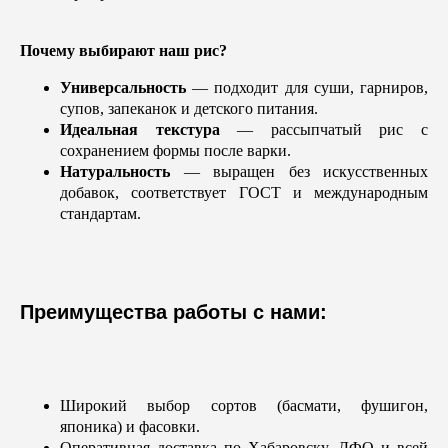
Почему выбирают наш рис?
Универсальность
— подходит для суши, гарниров,
супов, запеканок и детского питания.
Идеальная текстура
— рассыпчатый рис с
сохранением формы после варки.
Натуральность
— выращен без искусственных
добавок, соответствует ГОСТ и международным
стандартам.
office@myryba.ru
г. Хабаровск, ул.
Преимущества работы с нами:
Воронежская 129/9
Посмотреть прайс
Широкий выбор сортов (басмати, фушигон,
+7 924 216 63-00
японика) и фасовки.
Оперативная доставка по Хабаровску, ДФО и всей