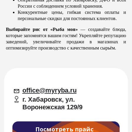
Купить в розницу
России с соблюдением условий хранения.
Работа у нас
Конкурентные цены, гибкая система оплаты и
персональные скидки для постоянных клиентов.
Политика конфеденциальности
Договор публичной оферты
Выбирайте рис от «Рыба моя»
— создавайте блюда,
Бухгалтерия контакты
которые запомнятся вашим гостям! Укрепляйте репутацию
Юридические данные
заведений, увеличивайте продажи в магазинах и
оптимизируйте производство с качественным сырьём.
Каталог
О нас
Доставка
Рецепты
Статьи
Вакансии
Дистрибьюция
Разработано в
RASA