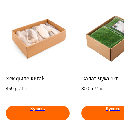
Хек филе Китай
Салат Чука 1кг
459
р.
300
р.
/
1 кг
/
1 кг
Купить
Купить