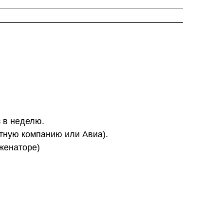
з в неделю.
ртную компанию или Авиа).
иженаторе)