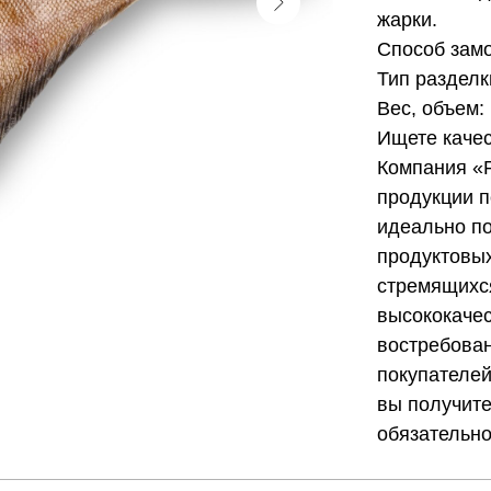
жарки.
Способ зам
Тип разделк
Вес, объем:
Ищете каче
Компания «
продукции п
идеально по
продуктовых
стремящихс
высококачес
востребован
покупателей
вы получите
обязательно