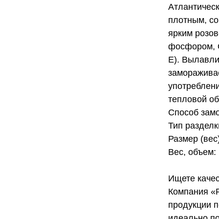
Атлантическ
плотным, со
ярким розов
фосфором, О
E). Вылавли
замораживае
употреблени
тепловой об
Способ зам
Тип разделк
Размер (вес)
Вес, объем: 
Ищете качес
Компания «
продукции п
идеально по