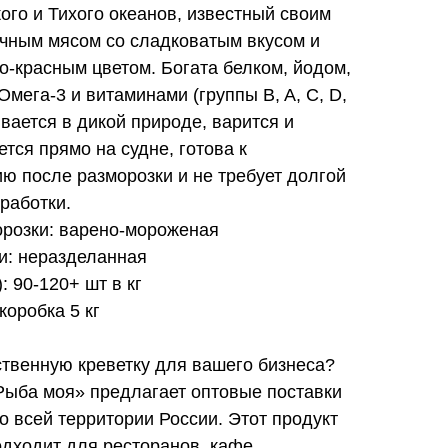
ого и Тихого океанов, известный своим
чным мясом со сладковатым вкусом и
о-красным цветом. Богата белком, йодом,
мега-3 и витаминами (группы B, A, C, D,
вается в дикой природе, варится и
тся прямо на судне, готова к
ю после разморозки и не требует долгой
работки.
орозки: варено-мороженая
и: неразделанная
: 90-120+ шт в кг
коробка 5 кг
твенную креветку для вашего бизнеса?
Рыба моя» предлагает оптовые поставки
о всей территории России. Этот продукт
дходит для ресторанов, кафе,