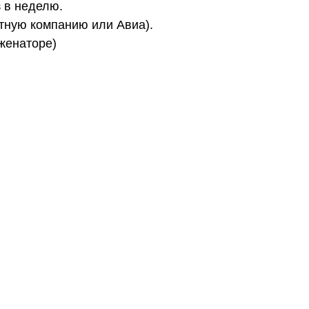
з в неделю.
ртную компанию или Авиа).
иженаторе)