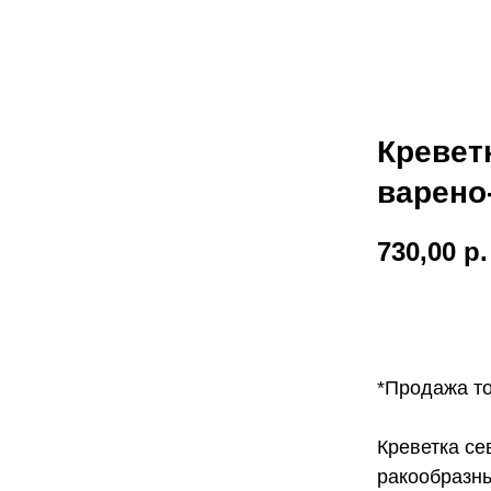
Кревет
варено
730,00
р.
Купить
*Продажа то
Креветка се
ракообразны