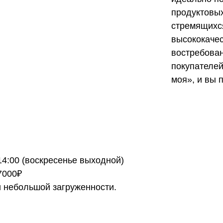
продуктовых
стремящихс
высококачес
востребован
покупателей
моя», и вы 
 14:00 (воскресенье выходной)
7000₽
и небольшой загруженности.