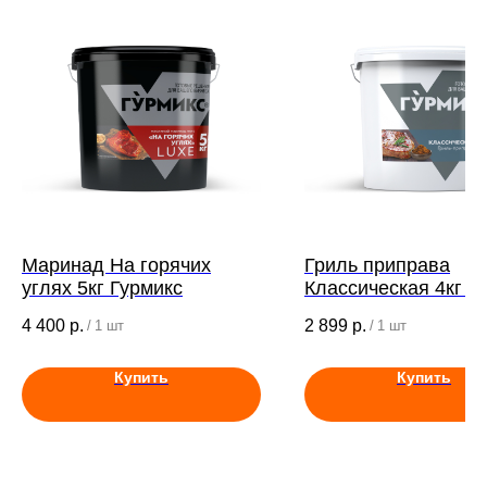
Маринад На горячих
Гриль приправа
углях 5кг Гурмикс
Классическая 4кг Г
4 400
р.
2 899
р.
/
1 шт
/
1 шт
Купить
Купить