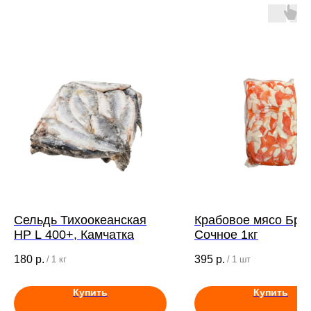
Сельдь Тихоокеанская
Крабовое мясо Бре
НР L 400+, Камчатка
Сочное 1кг
180
р.
395
р.
/
1 кг
/
1 шт
Купить
Купить