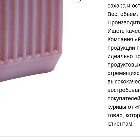
сахара и ос
Вес, объем: 
Производите
Ищете качес
Компания «
продукции п
идеально по
продуктовых
стремящихс
высококачес
востребован
покупателей
курицы от «
товар, кото
клиентам.