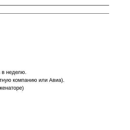
з в неделю.
ртную компанию или Авиа).
иженаторе)